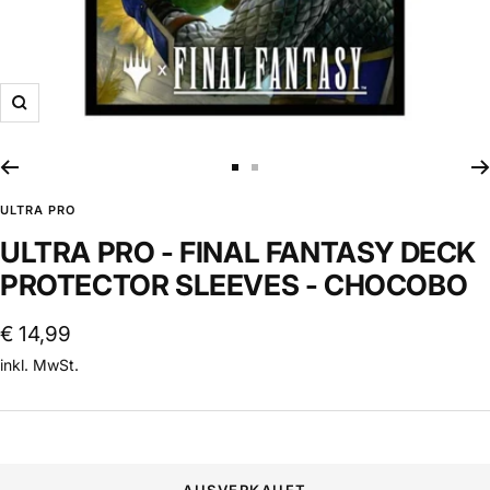
Zoom
Zur
Zur
Slide
Slide
ULTRA PRO
1
2
ULTRA PRO - FINAL FANTASY DECK
gehen
gehen
PROTECTOR SLEEVES - CHOCOBO
Angebotspreis
€ 14,99
inkl. MwSt.
AUSVERKAUFT