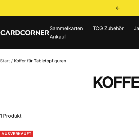
Direkt
Zurück
zum
Inhalt
Sammelkarten
TCG Zubehör
Ja
CARDCORNER
Ankauf
Start
Koffer für Tabletopfiguren
KOFFE
1 Produkt
AUSVERKAUFT