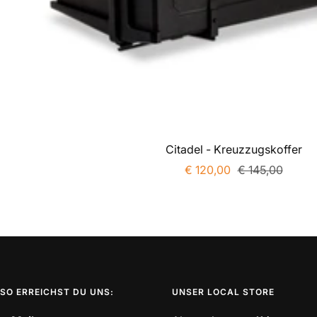
Citadel - Kreuzzugskoffer
Angebotspreis
Regulärer
€ 120,00
€ 145,00
Preis
SO ERREICHST DU UNS:
UNSER LOCAL STORE