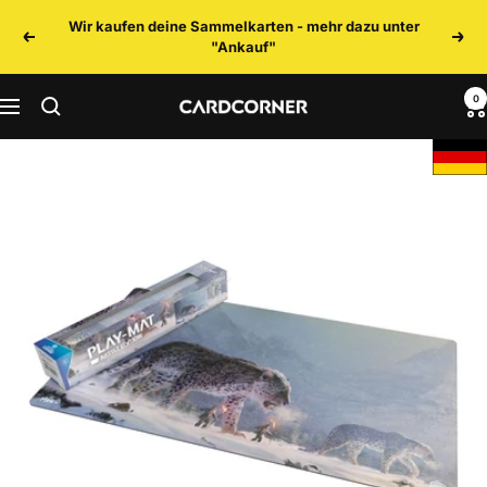
Direkt
Wir kaufen deine Sammelkarten - mehr dazu unter
zum
Zurück
Weit
"Ankauf"
Inhalt
0
CARDCORNER
Navigation