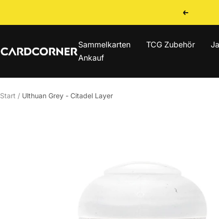
Direkt
Zurück
zum
Inhalt
Sammelkarten
TCG Zubehör
Ja
CARDCORNER
Ankauf
Start
Ulthuan Grey - Citadel Layer