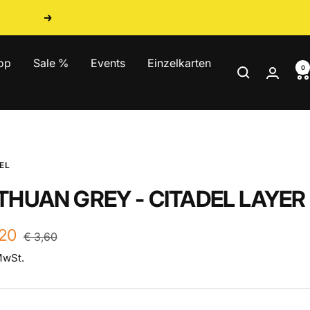
Weiter
op
Sale %
Events
Einzelkarten
0
EL
THUAN GREY - CITADEL LAYER
ebotspreis
,20
Regulärer
€ 3,60
Preis
MwSt.