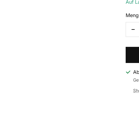
Auf L
Meng
Me
ve
Ab
Ge
Sh