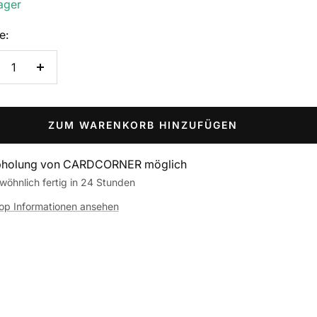
ager
e:
nge
Menge
rringern
erhöhen
ZUM WARENKORB HINZUFÜGEN
holung von CARDCORNER möglich
wöhnlich fertig in 24 Stunden
op Informationen ansehen