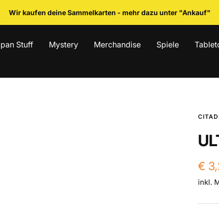
Wir kaufen deine Sammelkarten - mehr dazu unter "Ankauf"
pan Stuff
Mystery
Merchandise
Spiele
Tablet
CITAD
UL
Ang
€ 3
inkl. 