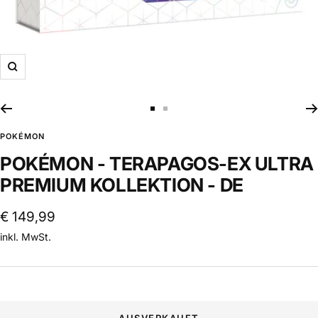
Zoom
Zur
Zur
Slide
Slide
POKÉMON
1
2
POKÉMON - TERAPAGOS-EX ULTRA
gehen
gehen
PREMIUM KOLLEKTION - DE
Angebotspreis
€ 149,99
inkl. MwSt.
AUSVERKAUFT