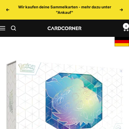
Direkt
Wir kaufen deine Sammelkarten - mehr dazu unter
zum
Zurück
Weit
"Ankauf"
Inhalt
0
CARDCORNER
Navigation