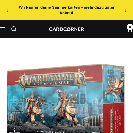
Direkt
Wir kaufen deine Sammelkarten - mehr dazu unter
zum
Zurück
Weit
"Ankauf"
Inhalt
0
CARDCORNER
Navigation