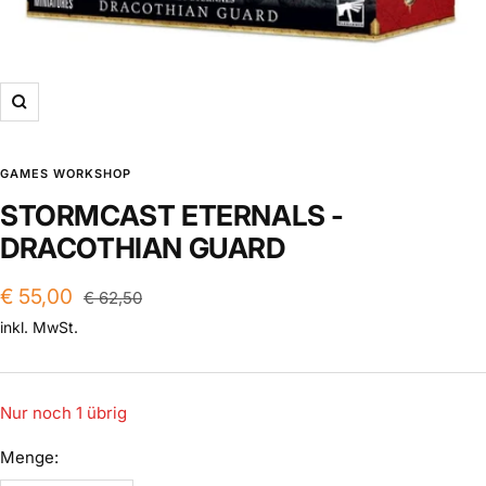
Zoom
GAMES WORKSHOP
STORMCAST ETERNALS -
DRACOTHIAN GUARD
Angebotspreis
€ 55,00
Regulärer
€ 62,50
Preis
inkl. MwSt.
Nur noch 1 übrig
Menge: