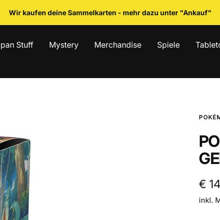
Wir kaufen deine Sammelkarten - mehr dazu unter "Ankauf"
pan Stuff
Mystery
Merchandise
Spiele
Tablet
POKÉ
PO
GE
Ang
€ 1
inkl. 