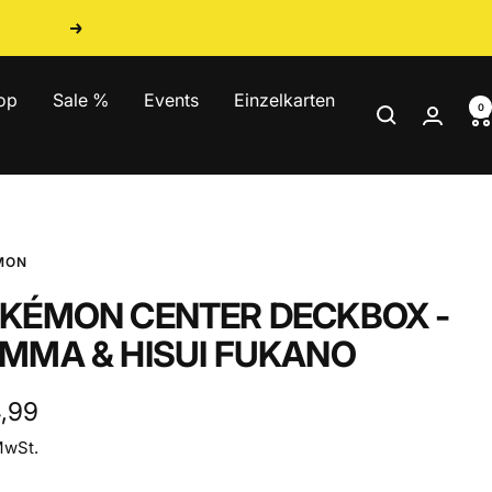
Weiter
op
Sale %
Events
Einzelkarten
0
MON
KÉMON CENTER DECKBOX -
MMA & HISUI FUKANO
ebotspreis
4,99
MwSt.