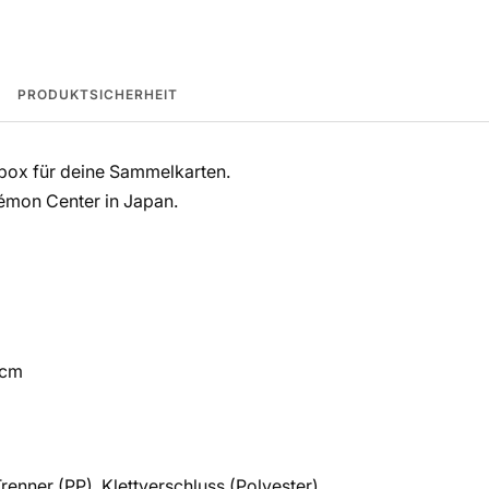
PRODUKTSICHERHEIT
ox für deine Sammelkarten.
émon Center in Japan.
8cm
renner (PP), Klettverschluss (Polyester)