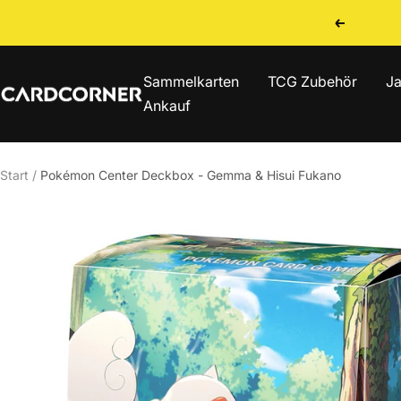
Direkt
Zurück
zum
Inhalt
Sammelkarten
TCG Zubehör
Ja
CARDCORNER
Ankauf
Start
Pokémon Center Deckbox - Gemma & Hisui Fukano