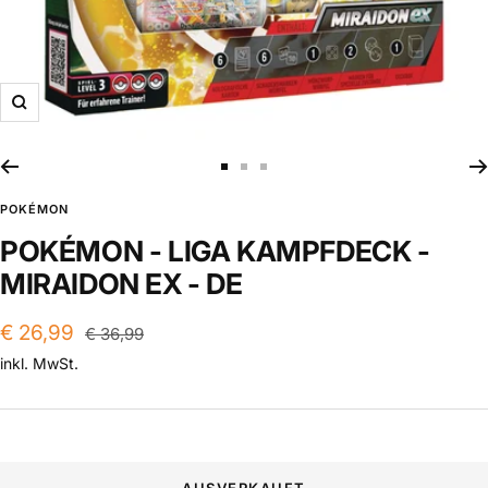
Zoom
Zur
Zur
Zur
Slide
Slide
Slide
POKÉMON
1
2
3
POKÉMON - LIGA KAMPFDECK -
gehen
gehen
gehen
MIRAIDON EX - DE
Angebotspreis
€ 26,99
Regulärer
€ 36,99
Preis
inkl. MwSt.
AUSVERKAUFT