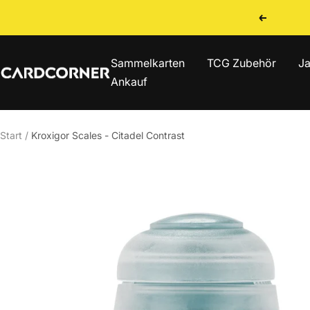
Direkt
Zurück
zum
Inhalt
Sammelkarten
TCG Zubehör
Ja
CARDCORNER
Ankauf
Start
Kroxigor Scales - Citadel Contrast