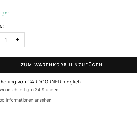
ager
e:
nge
Menge
rringern
erhöhen
ZUM WARENKORB HINZUFÜGEN
holung von CARDCORNER möglich
wöhnlich fertig in 24 Stunden
op Informationen ansehen