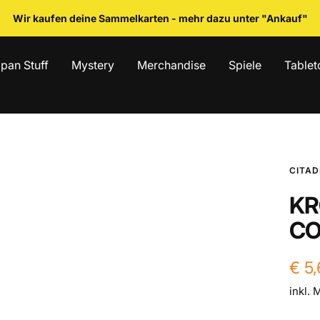
Wir kaufen deine Sammelkarten - mehr dazu unter "Ankauf"
pan Stuff
Mystery
Merchandise
Spiele
Tablet
CITAD
KR
CO
Ang
€ 5
inkl. 