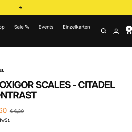
Weiter
op
Sale %
Events
Einzelkarten
0
EL
OXIGOR SCALES - CITADEL
NTRAST
ebotspreis
,60
Regulärer
€ 6,30
Preis
MwSt.