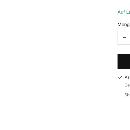
Auf L
Meng
Me
ve
Ab
Ge
Sh