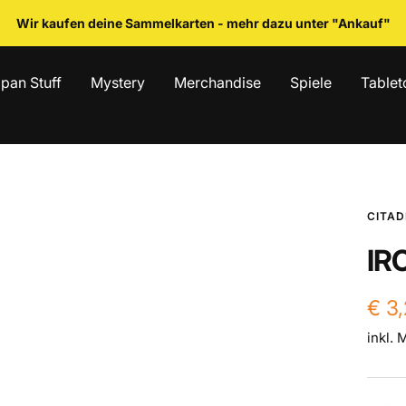
Wir kaufen deine Sammelkarten - mehr dazu unter "Ankauf"
pan Stuff
Mystery
Merchandise
Spiele
Tablet
CITAD
IR
Ang
€ 3
inkl. 