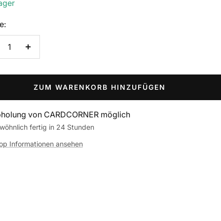
ager
e:
nge
Menge
rringern
erhöhen
ZUM WARENKORB HINZUFÜGEN
holung von CARDCORNER möglich
wöhnlich fertig in 24 Stunden
op Informationen ansehen