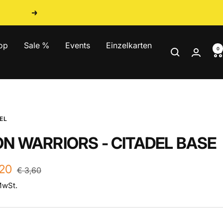
Weiter
op
Sale %
Events
Einzelkarten
0
EL
ON WARRIORS - CITADEL BASE
ebotspreis
,20
Regulärer
€ 3,60
Preis
MwSt.