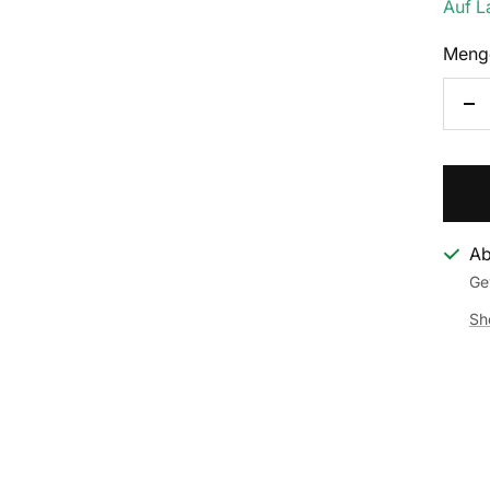
Auf L
Meng
Me
ve
Ab
Ge
Sh