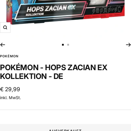
Zoom
Zur
Zur
Slide
Slide
POKÉMON
1
2
POKÉMON - HOPS ZACIAN EX
gehen
gehen
KOLLEKTION - DE
Angebotspreis
€ 29,99
inkl. MwSt.
AUSVERKAUFT