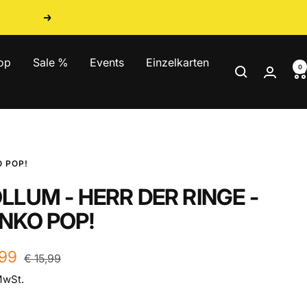
Weiter
op
Sale %
Events
Einzelkarten
0
 POP!
LLUM - HERR DER RINGE -
NKO POP!
ebotspreis
,99
Regulärer
€ 15,99
Preis
MwSt.