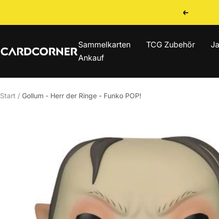
Direkt
Zurück
zum
Inhalt
Sammelkarten
TCG Zubehör
Ja
CARDCORNER
Ankauf
Start
Gollum - Herr der Ringe - Funko POP!