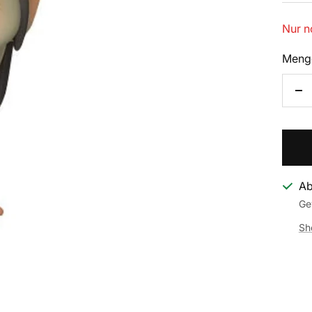
Nur n
Meng
Me
ve
Ab
Ge
Sh