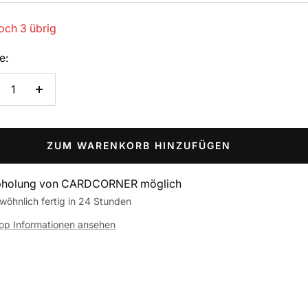
och 3 übrig
e:
nge
Menge
rringern
erhöhen
ZUM WARENKORB HINZUFÜGEN
holung von CARDCORNER möglich
wöhnlich fertig in 24 Stunden
op Informationen ansehen