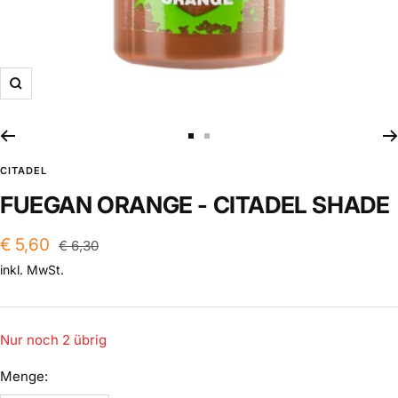
Zoom
Zur
Zur
Slide
Slide
CITADEL
1
2
FUEGAN ORANGE - CITADEL SHADE
gehen
gehen
Angebotspreis
€ 5,60
Regulärer
€ 6,30
Preis
inkl. MwSt.
Nur noch 2 übrig
Menge: