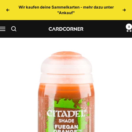
Direkt
Wir kaufen deine Sammelkarten - mehr dazu unter
zum
Zurück
Weit
"Ankauf"
Inhalt
0
CARDCORNER
Navigation