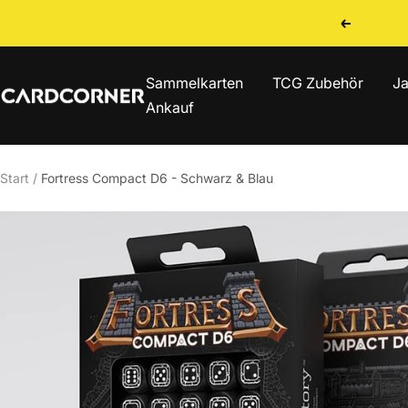
Direkt
Zurück
zum
Inhalt
Sammelkarten
TCG Zubehör
Ja
CARDCORNER
Ankauf
Start
Fortress Compact D6 - Schwarz & Blau