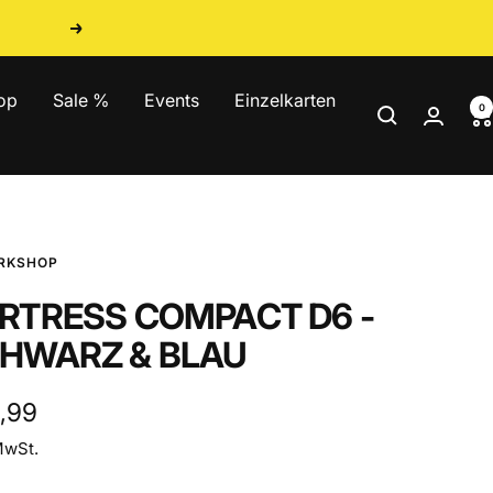
Weiter
op
Sale %
Events
Einzelkarten
0
RKSHOP
RTRESS COMPACT D6 -
HWARZ & BLAU
ebotspreis
6,99
MwSt.