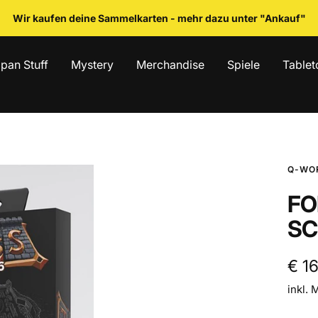
Wir kaufen deine Sammelkarten - mehr dazu unter "Ankauf"
pan Stuff
Mystery
Merchandise
Spiele
Tablet
Q-WO
FO
SC
Ang
€ 1
inkl. 