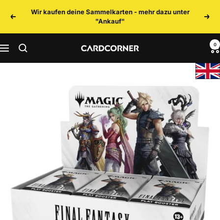
Direkt
Wir kaufen deine Sammelkarten - mehr dazu unter
zum
Zurück
Weit
"Ankauf"
Inhalt
0
CARDCORNER
Navigation