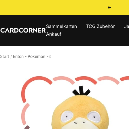
Direkt
Zurück
zum
Inhalt
Sammelkarten
TCG Zubehör
Ja
CARDCORNER
Ankauf
Start
Enton - Pokémon Fit