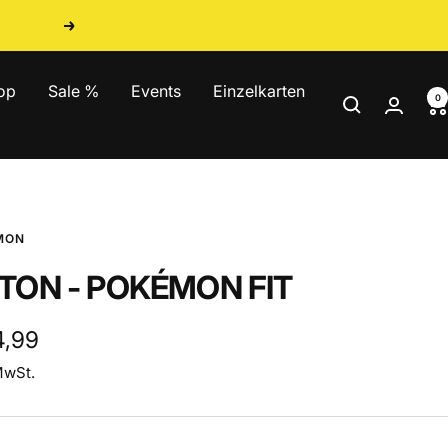
Weiter
op
Sale %
Events
Einzelkarten
0
MON
TON - POKÉMON FIT
ebotspreis
4,99
MwSt.