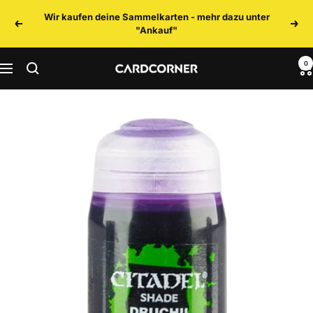
Direkt
Wir kaufen deine Sammelkarten - mehr dazu unter
zum
Zurück
Weit
"Ankauf"
Inhalt
0
CARDCORNER
Navigation