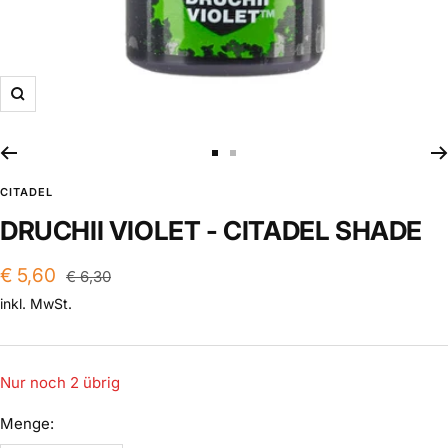
Zoom
Zur
Zur
Slide
Slide
CITADEL
1
2
DRUCHII VIOLET - CITADEL SHADE
gehen
gehen
Angebotspreis
€ 5,60
Regulärer
€ 6,30
Preis
inkl. MwSt.
Nur noch 2 übrig
Menge: