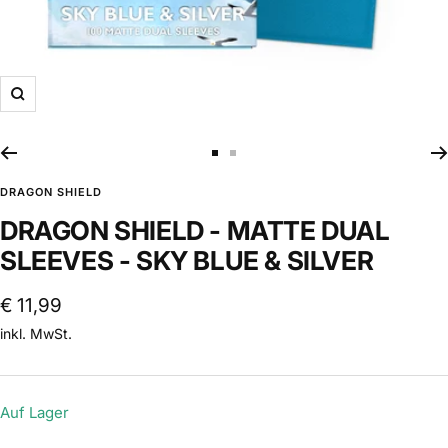
Zoom
Zur
Zur
Slide
Slide
DRAGON SHIELD
1
2
DRAGON SHIELD - MATTE DUAL
gehen
gehen
SLEEVES - SKY BLUE & SILVER
Angebotspreis
€ 11,99
inkl. MwSt.
Auf Lager