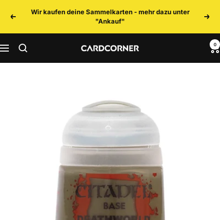
Direkt
Wir kaufen deine Sammelkarten - mehr dazu unter
zum
Zurück
Weit
"Ankauf"
Inhalt
0
CARDCORNER
Navigation