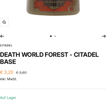
Zoom
Zur
Zur
Slide
Slide
CITADEL
1
2
DEATH WORLD FOREST - CITADEL
gehen
gehen
BASE
Angebotspreis
€ 3,20
Regulärer
€ 3,60
Preis
inkl. MwSt.
Auf Lager