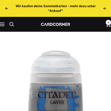
Direkt
Wir kaufen deine Sammelkarten - mehr dazu unter
zum
Zurück
Weit
"Ankauf"
Inhalt
0
CARDCORNER
Navigation