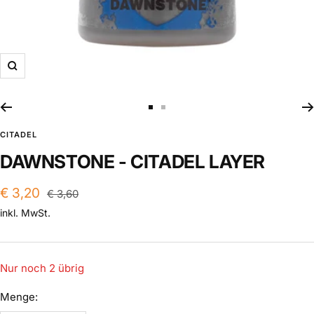
Zoom
Zur
Zur
Slide
Slide
CITADEL
1
2
DAWNSTONE - CITADEL LAYER
gehen
gehen
Angebotspreis
€ 3,20
Regulärer
€ 3,60
Preis
inkl. MwSt.
Nur noch 2 übrig
Menge: