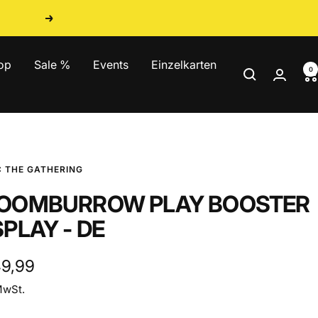
Weiter
op
Sale %
Events
Einzelkarten
0
 THE GATHERING
OOMBURROW PLAY BOOSTER
SPLAY - DE
ebotspreis
49,99
MwSt.