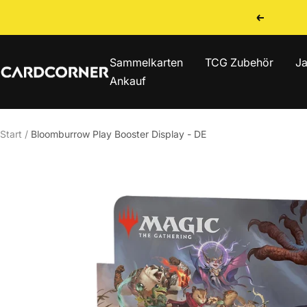
Direkt
Zurück
zum
Inhalt
Sammelkarten
TCG Zubehör
Ja
CARDCORNER
Ankauf
Start
Bloomburrow Play Booster Display - DE