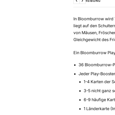
BESCHREIBUNG
Zurück
Weiter
In Bloomburrow wird T
liegt auf den Schulter
von Mäusen, Fröschen
Gleichgewicht des Fri
Ein Bloomburrow Play 
36 Bloomburrow-Pla
Jeder Play-Booster 
1-4 Karten der S
3-5 nicht ganz s
6-9 häufige Kar
1 Länderkarte (In