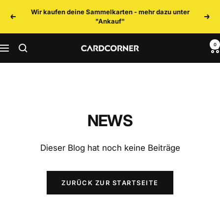
Direkt
Wir kaufen deine Sammelkarten - mehr dazu unter
zum
Zurück
Weit
"Ankauf"
Inhalt
0
CARDCORNER
Navigation
NEWS
Dieser Blog hat noch keine Beiträge
ZURÜCK ZUR STARTSEITE